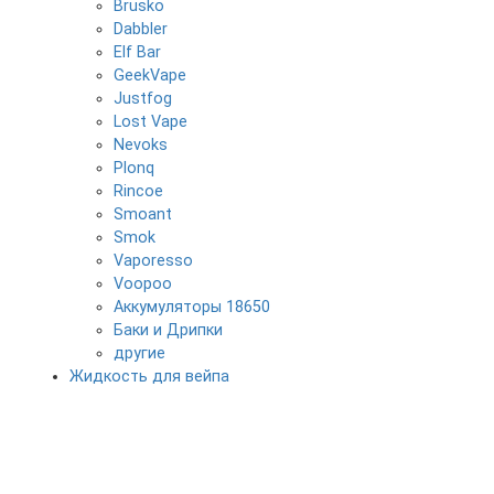
Brusko
Dabbler
Elf Bar
GeekVape
Justfog
Lost Vape
Nevoks
Plonq
Rincoe
Smoant
Smok
Vaporesso
Voopoo
Аккумуляторы 18650
Баки и Дрипки
другие
Жидкость для вейпа