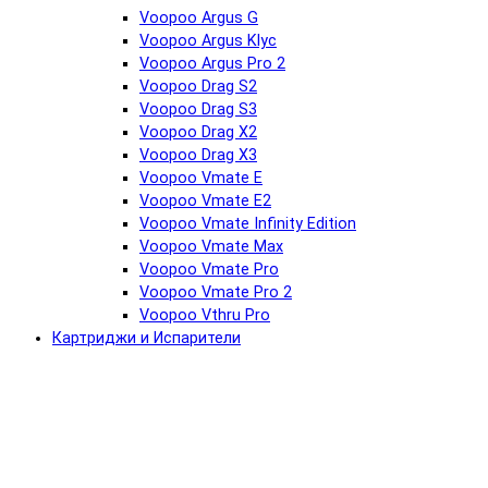
Voopoo Argus G
Voopoo Argus Klyc
Voopoo Argus Pro 2
Voopoo Drag S2
Voopoo Drag S3
Voopoo Drag X2
Voopoo Drag X3
Voopoo Vmate E
Voopoo Vmate E2
Voopoo Vmate Infinity Edition
Voopoo Vmate Max
Voopoo Vmate Pro
Voopoo Vmate Pro 2
Voopoo Vthru Pro
Картриджи и Испарители