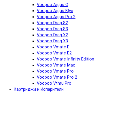
Voopoo Argus G
Voopoo Argus Klyc
Voopoo Argus Pro 2
Voopoo Drag S2
Voopoo Drag S3
Voopoo Drag X2
Voopoo Drag X3
Voopoo Vmate E
Voopoo Vmate E2
Voopoo Vmate Infinity Edition
Voopoo Vmate Max
Voopoo Vmate Pro
Voopoo Vmate Pro 2
Voopoo Vthru Pro
Картриджи и Испарители