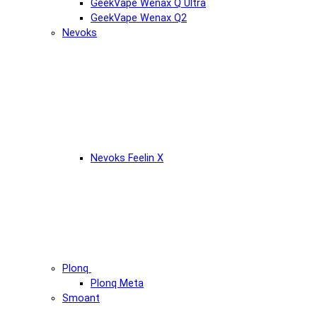
GeekVape Wenax Q Ultra
GeekVape Wenax Q2
Nevoks
Nevoks Feelin X
Plonq
Plonq Meta
Smoant