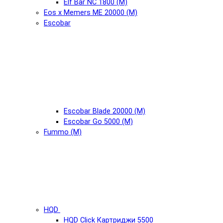
Elf Bar NC 1800 (М)
Eos x Memers ME 20000 (М)
Escobar
Escobar Blade 20000 (М)
Escobar Go 5000 (М)
Fummo (М)
HQD
HQD Click Картриджи 5500