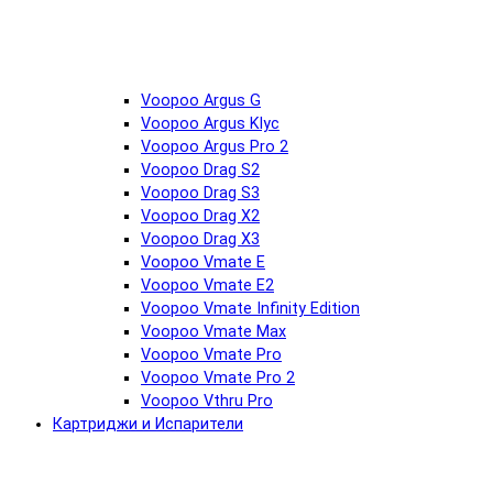
Voopoo Argus G
Voopoo Argus Klyc
Voopoo Argus Pro 2
Voopoo Drag S2
Voopoo Drag S3
Voopoo Drag X2
Voopoo Drag X3
Voopoo Vmate E
Voopoo Vmate E2
Voopoo Vmate Infinity Edition
Voopoo Vmate Max
Voopoo Vmate Pro
Voopoo Vmate Pro 2
Voopoo Vthru Pro
Картриджи и Испарители