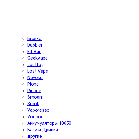
Brusko
Dabbler
Elf Bar
GeekVape
Justfog
Lost Vape
Nevoks
Plonq
Rincoe
Smoant
Smok
Vaporesso
Voopoo
Аккумуляторы 18650
Баки и Дрипки
другие