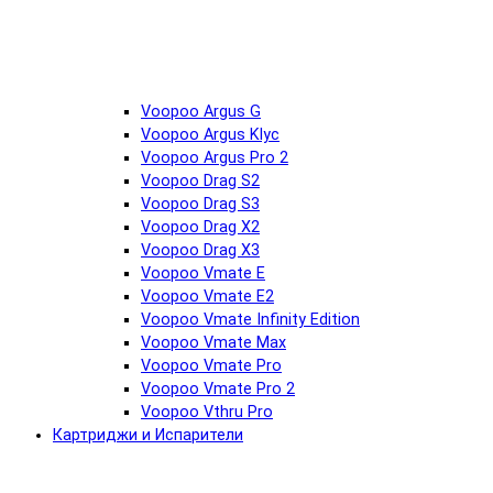
Voopoo Argus G
Voopoo Argus Klyc
Voopoo Argus Pro 2
Voopoo Drag S2
Voopoo Drag S3
Voopoo Drag X2
Voopoo Drag X3
Voopoo Vmate E
Voopoo Vmate E2
Voopoo Vmate Infinity Edition
Voopoo Vmate Max
Voopoo Vmate Pro
Voopoo Vmate Pro 2
Voopoo Vthru Pro
Картриджи и Испарители