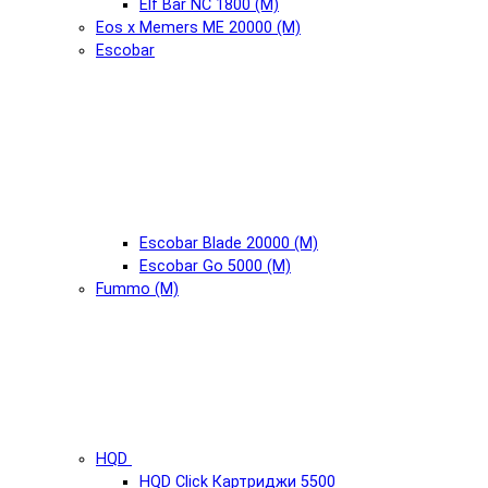
Elf Bar NC 1800 (М)
Eos x Memers ME 20000 (М)
Escobar
Escobar Blade 20000 (М)
Escobar Go 5000 (М)
Fummo (М)
HQD
HQD Click Картриджи 5500