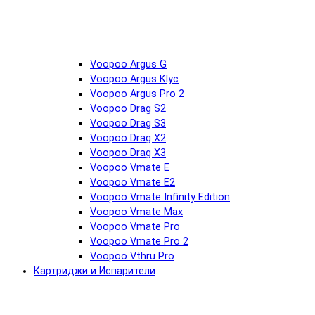
Voopoo Argus G
Voopoo Argus Klyc
Voopoo Argus Pro 2
Voopoo Drag S2
Voopoo Drag S3
Voopoo Drag X2
Voopoo Drag X3
Voopoo Vmate E
Voopoo Vmate E2
Voopoo Vmate Infinity Edition
Voopoo Vmate Max
Voopoo Vmate Pro
Voopoo Vmate Pro 2
Voopoo Vthru Pro
Картриджи и Испарители