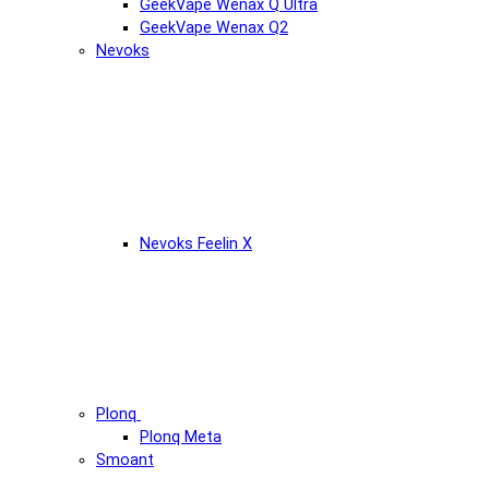
GeekVape Wenax Q Ultra
GeekVape Wenax Q2
Nevoks
Nevoks Feelin X
Plonq
Plonq Meta
Smoant