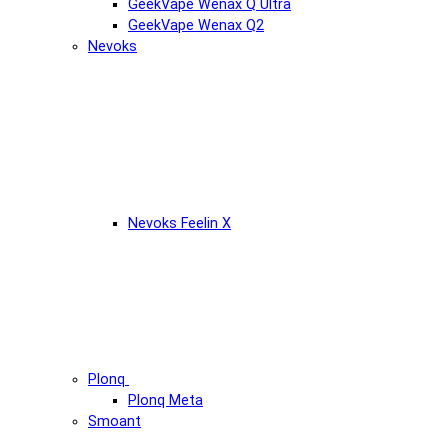
GeekVape Wenax Q Ultra
GeekVape Wenax Q2
Nevoks
Nevoks Feelin X
Plonq
Plonq Meta
Smoant