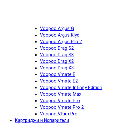
Voopoo Argus G
Voopoo Argus Klyc
Voopoo Argus Pro 2
Voopoo Drag S2
Voopoo Drag S3
Voopoo Drag X2
Voopoo Drag X3
Voopoo Vmate E
Voopoo Vmate E2
Voopoo Vmate Infinity Edition
Voopoo Vmate Max
Voopoo Vmate Pro
Voopoo Vmate Pro 2
Voopoo Vthru Pro
Картриджи и Испарители