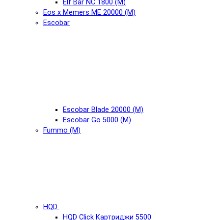
Elf Bar NC 1800 (М)
Eos x Memers ME 20000 (М)
Escobar
Escobar Blade 20000 (М)
Escobar Go 5000 (М)
Fummo (М)
HQD
HQD Click Картриджи 5500