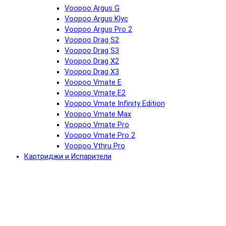
Voopoo Argus G
Voopoo Argus Klyc
Voopoo Argus Pro 2
Voopoo Drag S2
Voopoo Drag S3
Voopoo Drag X2
Voopoo Drag X3
Voopoo Vmate E
Voopoo Vmate E2
Voopoo Vmate Infinity Edition
Voopoo Vmate Max
Voopoo Vmate Pro
Voopoo Vmate Pro 2
Voopoo Vthru Pro
Картриджи и Испарители