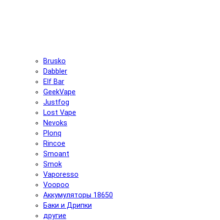
Brusko
Dabbler
Elf Bar
GeekVape
Justfog
Lost Vape
Nevoks
Plonq
Rincoe
Smoant
Smok
Vaporesso
Voopoo
Аккумуляторы 18650
Баки и Дрипки
другие