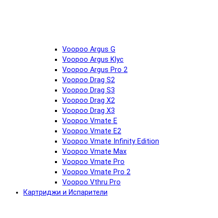
Voopoo Argus G
Voopoo Argus Klyc
Voopoo Argus Pro 2
Voopoo Drag S2
Voopoo Drag S3
Voopoo Drag X2
Voopoo Drag X3
Voopoo Vmate E
Voopoo Vmate E2
Voopoo Vmate Infinity Edition
Voopoo Vmate Max
Voopoo Vmate Pro
Voopoo Vmate Pro 2
Voopoo Vthru Pro
Картриджи и Испарители