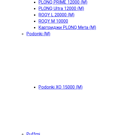
PLONQ PRIME 12000 (М)
PLONQ Ultra 12000 (М)
ROQY L 20000 (М)
ROQY M 10000
Картриджи PLONQ Meta (М)
Podonki (М)
Podonki XO 15000 (М)
Puffmi