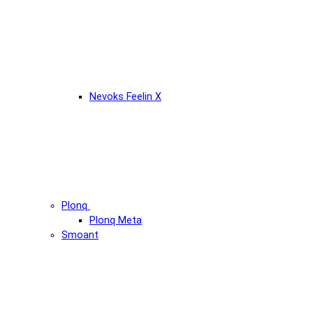
Nevoks Feelin X
Plonq
Plonq Meta
Smoant