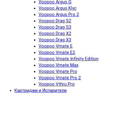
Voopoo Argus G
Voopoo Argus Klyc
Voopoo Argus Pro 2
Voopoo Drag S2
Voopoo Drag S3
Voopoo Drag X2
Voopoo Drag X3
Voopoo Vmate E
Voopoo Vmate E2
Voopoo Vmate Infinity Edition
Voopoo Vmate Max
Voopoo Vmate Pro
Voopoo Vmate Pro 2
Voopoo Vthru Pro
Картриджи и Испарители