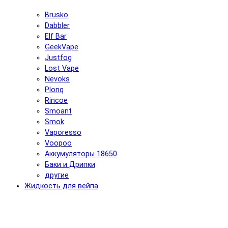
Brusko
Dabbler
Elf Bar
GeekVape
Justfog
Lost Vape
Nevoks
Plonq
Rincoe
Smoant
Smok
Vaporesso
Voopoo
Аккумуляторы 18650
Баки и Дрипки
другие
Жидкость для вейпа