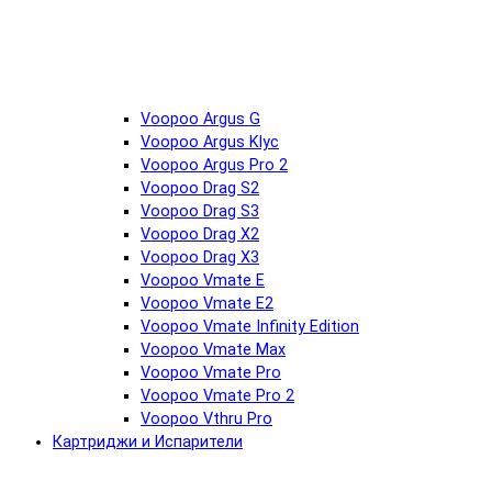
Voopoo Argus G
Voopoo Argus Klyc
Voopoo Argus Pro 2
Voopoo Drag S2
Voopoo Drag S3
Voopoo Drag X2
Voopoo Drag X3
Voopoo Vmate E
Voopoo Vmate E2
Voopoo Vmate Infinity Edition
Voopoo Vmate Max
Voopoo Vmate Pro
Voopoo Vmate Pro 2
Voopoo Vthru Pro
Картриджи и Испарители