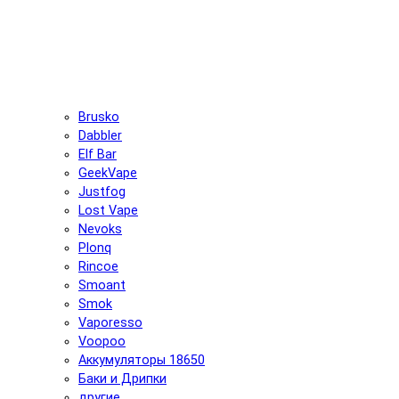
Brusko
Dabbler
Elf Bar
GeekVape
Justfog
Lost Vape
Nevoks
Plonq
Rincoe
Smoant
Smok
Vaporesso
Voopoo
Аккумуляторы 18650
Баки и Дрипки
другие