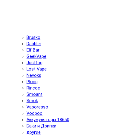
Brusko
Dabbler
Elf Bar
GeekVape
Justfog
Lost Vape
Nevoks
Plonq
Rincoe
Smoant
Smok
Vaporesso
Voopoo
Аккумуляторы 18650
Баки и Дрипки
другие