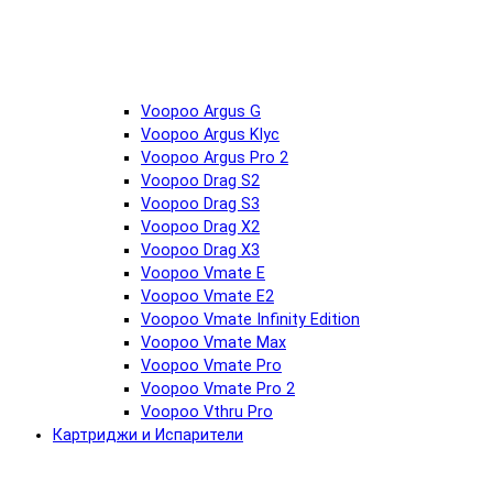
Voopoo Argus G
Voopoo Argus Klyc
Voopoo Argus Pro 2
Voopoo Drag S2
Voopoo Drag S3
Voopoo Drag X2
Voopoo Drag X3
Voopoo Vmate E
Voopoo Vmate E2
Voopoo Vmate Infinity Edition
Voopoo Vmate Max
Voopoo Vmate Pro
Voopoo Vmate Pro 2
Voopoo Vthru Pro
Картриджи и Испарители