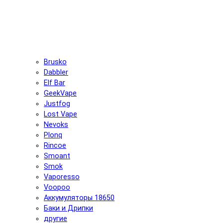
Brusko
Dabbler
Elf Bar
GeekVape
Justfog
Lost Vape
Nevoks
Plonq
Rincoe
Smoant
Smok
Vaporesso
Voopoo
Аккумуляторы 18650
Баки и Дрипки
другие