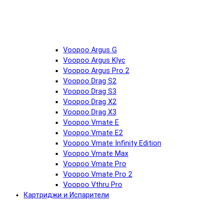
Voopoo Argus G
Voopoo Argus Klyc
Voopoo Argus Pro 2
Voopoo Drag S2
Voopoo Drag S3
Voopoo Drag X2
Voopoo Drag X3
Voopoo Vmate E
Voopoo Vmate E2
Voopoo Vmate Infinity Edition
Voopoo Vmate Max
Voopoo Vmate Pro
Voopoo Vmate Pro 2
Voopoo Vthru Pro
Картриджи и Испарители