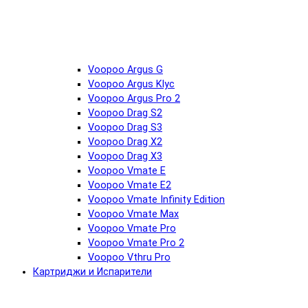
Voopoo Argus G
Voopoo Argus Klyc
Voopoo Argus Pro 2
Voopoo Drag S2
Voopoo Drag S3
Voopoo Drag X2
Voopoo Drag X3
Voopoo Vmate E
Voopoo Vmate E2
Voopoo Vmate Infinity Edition
Voopoo Vmate Max
Voopoo Vmate Pro
Voopoo Vmate Pro 2
Voopoo Vthru Pro
Картриджи и Испарители