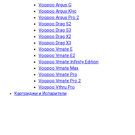
Voopoo Argus G
Voopoo Argus Klyc
Voopoo Argus Pro 2
Voopoo Drag S2
Voopoo Drag S3
Voopoo Drag X2
Voopoo Drag X3
Voopoo Vmate E
Voopoo Vmate E2
Voopoo Vmate Infinity Edition
Voopoo Vmate Max
Voopoo Vmate Pro
Voopoo Vmate Pro 2
Voopoo Vthru Pro
Картриджи и Испарители