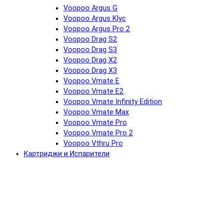
Voopoo Argus G
Voopoo Argus Klyc
Voopoo Argus Pro 2
Voopoo Drag S2
Voopoo Drag S3
Voopoo Drag X2
Voopoo Drag X3
Voopoo Vmate E
Voopoo Vmate E2
Voopoo Vmate Infinity Edition
Voopoo Vmate Max
Voopoo Vmate Pro
Voopoo Vmate Pro 2
Voopoo Vthru Pro
Картриджи и Испарители