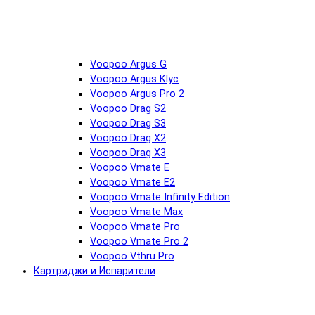
Voopoo Argus G
Voopoo Argus Klyc
Voopoo Argus Pro 2
Voopoo Drag S2
Voopoo Drag S3
Voopoo Drag X2
Voopoo Drag X3
Voopoo Vmate E
Voopoo Vmate E2
Voopoo Vmate Infinity Edition
Voopoo Vmate Max
Voopoo Vmate Pro
Voopoo Vmate Pro 2
Voopoo Vthru Pro
Картриджи и Испарители