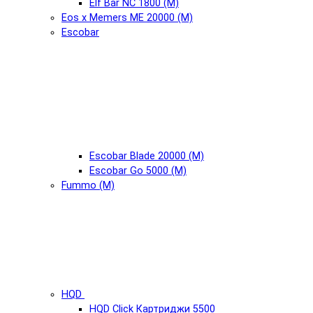
Elf Bar NC 1800 (М)
Eos x Memers ME 20000 (М)
Escobar
Escobar Blade 20000 (М)
Escobar Go 5000 (М)
Fummo (М)
HQD
HQD Click Картриджи 5500