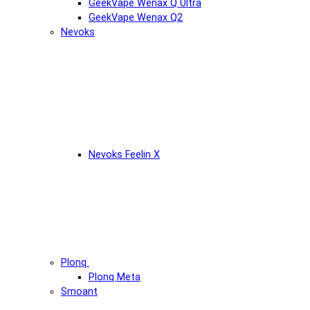
GeekVape Wenax Q Ultra
GeekVape Wenax Q2
Nevoks
Nevoks Feelin X
Plonq
Plonq Meta
Smoant