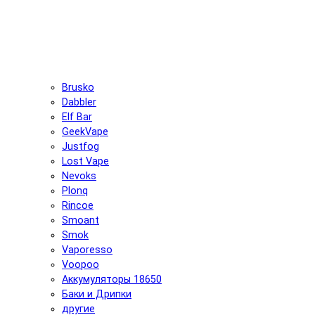
Brusko
Dabbler
Elf Bar
GeekVape
Justfog
Lost Vape
Nevoks
Plonq
Rincoe
Smoant
Smok
Vaporesso
Voopoo
Аккумуляторы 18650
Баки и Дрипки
другие