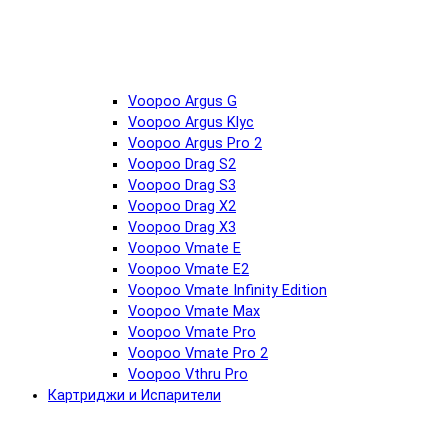
Voopoo Argus G
Voopoo Argus Klyc
Voopoo Argus Pro 2
Voopoo Drag S2
Voopoo Drag S3
Voopoo Drag X2
Voopoo Drag X3
Voopoo Vmate E
Voopoo Vmate E2
Voopoo Vmate Infinity Edition
Voopoo Vmate Max
Voopoo Vmate Pro
Voopoo Vmate Pro 2
Voopoo Vthru Pro
Картриджи и Испарители