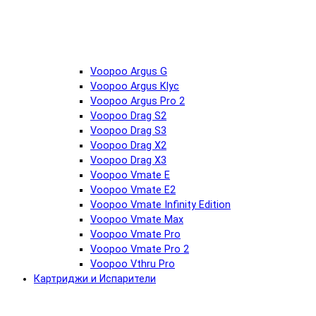
Voopoo Argus G
Voopoo Argus Klyc
Voopoo Argus Pro 2
Voopoo Drag S2
Voopoo Drag S3
Voopoo Drag X2
Voopoo Drag X3
Voopoo Vmate E
Voopoo Vmate E2
Voopoo Vmate Infinity Edition
Voopoo Vmate Max
Voopoo Vmate Pro
Voopoo Vmate Pro 2
Voopoo Vthru Pro
Картриджи и Испарители