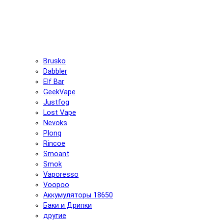
Brusko
Dabbler
Elf Bar
GeekVape
Justfog
Lost Vape
Nevoks
Plonq
Rincoe
Smoant
Smok
Vaporesso
Voopoo
Аккумуляторы 18650
Баки и Дрипки
другие