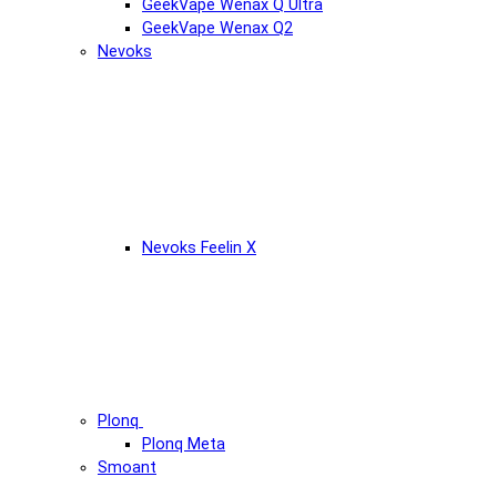
GeekVape Wenax Q Ultra
GeekVape Wenax Q2
Nevoks
Nevoks Feelin X
Plonq
Plonq Meta
Smoant