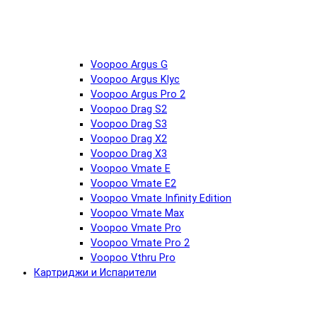
Voopoo Argus G
Voopoo Argus Klyc
Voopoo Argus Pro 2
Voopoo Drag S2
Voopoo Drag S3
Voopoo Drag X2
Voopoo Drag X3
Voopoo Vmate E
Voopoo Vmate E2
Voopoo Vmate Infinity Edition
Voopoo Vmate Max
Voopoo Vmate Pro
Voopoo Vmate Pro 2
Voopoo Vthru Pro
Картриджи и Испарители