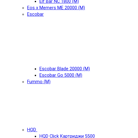
Elf Bar NC 1800 (М)
Eos x Memers ME 20000 (М)
Escobar
Escobar Blade 20000 (М)
Escobar Go 5000 (М)
Fummo (М)
HQD
HQD Click Картриджи 5500