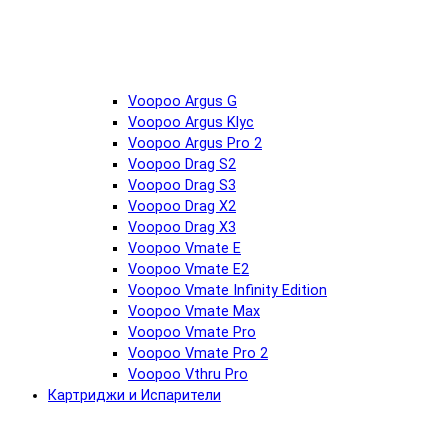
Voopoo Argus G
Voopoo Argus Klyc
Voopoo Argus Pro 2
Voopoo Drag S2
Voopoo Drag S3
Voopoo Drag X2
Voopoo Drag X3
Voopoo Vmate E
Voopoo Vmate E2
Voopoo Vmate Infinity Edition
Voopoo Vmate Max
Voopoo Vmate Pro
Voopoo Vmate Pro 2
Voopoo Vthru Pro
Картриджи и Испарители