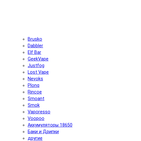
Brusko
Dabbler
Elf Bar
GeekVape
Justfog
Lost Vape
Nevoks
Plonq
Rincoe
Smoant
Smok
Vaporesso
Voopoo
Аккумуляторы 18650
Баки и Дрипки
другие