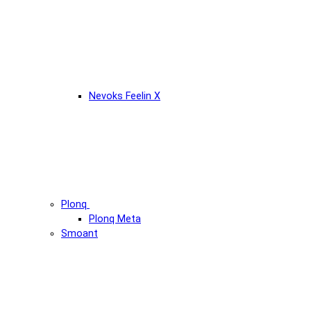
Nevoks Feelin X
Plonq
Plonq Meta
Smoant