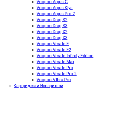
Voopoo Argus G
Voopoo Argus Klyc
Voopoo Argus Pro 2
Voopoo Drag S2
Voopoo Drag S3
Voopoo Drag X2
Voopoo Drag X3
Voopoo Vmate E
Voopoo Vmate E2
Voopoo Vmate Infinity Edition
Voopoo Vmate Max
Voopoo Vmate Pro
Voopoo Vmate Pro 2
Voopoo Vthru Pro
Картриджи и Испарители