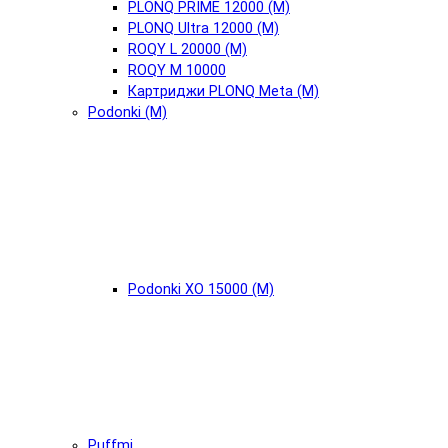
PLONQ PRIME 12000 (М)
PLONQ Ultra 12000 (М)
ROQY L 20000 (М)
ROQY M 10000
Картриджи PLONQ Meta (М)
Podonki (М)
Podonki XO 15000 (М)
Puffmi