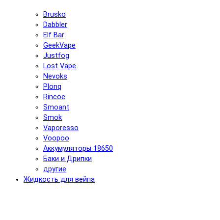
Brusko
Dabbler
Elf Bar
GeekVape
Justfog
Lost Vape
Nevoks
Plonq
Rincoe
Smoant
Smok
Vaporesso
Voopoo
Аккумуляторы 18650
Баки и Дрипки
другие
Жидкость для вейпа