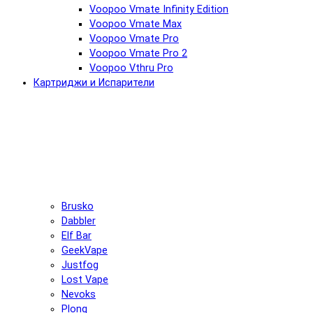
Voopoo Vmate Infinity Edition
Voopoo Vmate Max
Voopoo Vmate Pro
Voopoo Vmate Pro 2
Voopoo Vthru Pro
Картриджи и Испарители
Brusko
Dabbler
Elf Bar
GeekVape
Justfog
Lost Vape
Nevoks
Plonq