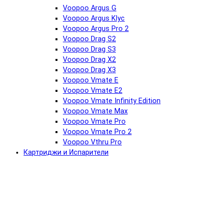
Voopoo Argus G
Voopoo Argus Klyc
Voopoo Argus Pro 2
Voopoo Drag S2
Voopoo Drag S3
Voopoo Drag X2
Voopoo Drag X3
Voopoo Vmate E
Voopoo Vmate E2
Voopoo Vmate Infinity Edition
Voopoo Vmate Max
Voopoo Vmate Pro
Voopoo Vmate Pro 2
Voopoo Vthru Pro
Картриджи и Испарители