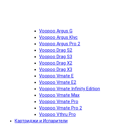
Voopoo Argus G
Voopoo Argus Klyc
Voopoo Argus Pro 2
Voopoo Drag S2
Voopoo Drag S3
Voopoo Drag X2
Voopoo Drag X3
Voopoo Vmate E
Voopoo Vmate E2
Voopoo Vmate Infinity Edition
Voopoo Vmate Max
Voopoo Vmate Pro
Voopoo Vmate Pro 2
Voopoo Vthru Pro
Картриджи и Испарители