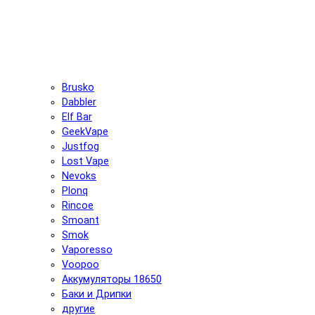
Brusko
Dabbler
Elf Bar
GeekVape
Justfog
Lost Vape
Nevoks
Plonq
Rincoe
Smoant
Smok
Vaporesso
Voopoo
Аккумуляторы 18650
Баки и Дрипки
другие