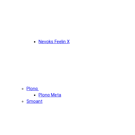
Nevoks Feelin X
Plonq
Plonq Meta
Smoant