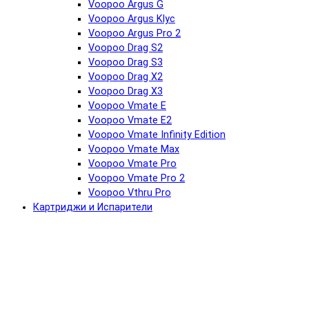
Voopoo Argus G
Voopoo Argus Klyc
Voopoo Argus Pro 2
Voopoo Drag S2
Voopoo Drag S3
Voopoo Drag X2
Voopoo Drag X3
Voopoo Vmate E
Voopoo Vmate E2
Voopoo Vmate Infinity Edition
Voopoo Vmate Max
Voopoo Vmate Pro
Voopoo Vmate Pro 2
Voopoo Vthru Pro
Картриджи и Испарители