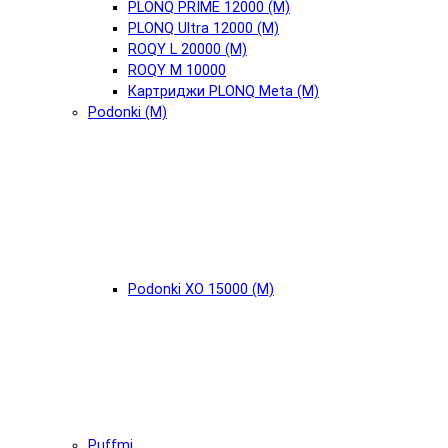
PLONQ PRIME 12000 (М)
PLONQ Ultra 12000 (М)
ROQY L 20000 (М)
ROQY M 10000
Картриджи PLONQ Meta (М)
Podonki (М)
Podonki XO 15000 (М)
Puffmi