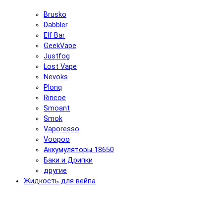
Brusko
Dabbler
Elf Bar
GeekVape
Justfog
Lost Vape
Nevoks
Plonq
Rincoe
Smoant
Smok
Vaporesso
Voopoo
Аккумуляторы 18650
Баки и Дрипки
другие
Жидкость для вейпа