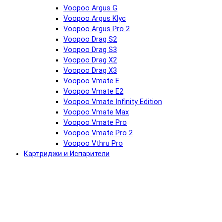
Voopoo Argus G
Voopoo Argus Klyc
Voopoo Argus Pro 2
Voopoo Drag S2
Voopoo Drag S3
Voopoo Drag X2
Voopoo Drag X3
Voopoo Vmate E
Voopoo Vmate E2
Voopoo Vmate Infinity Edition
Voopoo Vmate Max
Voopoo Vmate Pro
Voopoo Vmate Pro 2
Voopoo Vthru Pro
Картриджи и Испарители