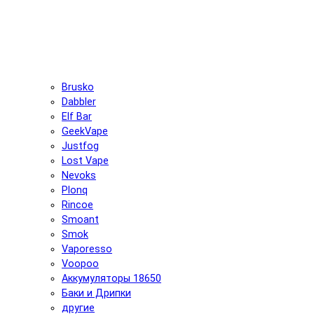
Brusko
Dabbler
Elf Bar
GeekVape
Justfog
Lost Vape
Nevoks
Plonq
Rincoe
Smoant
Smok
Vaporesso
Voopoo
Аккумуляторы 18650
Баки и Дрипки
другие