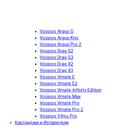
Voopoo Argus G
Voopoo Argus Klyc
Voopoo Argus Pro 2
Voopoo Drag S2
Voopoo Drag S3
Voopoo Drag X2
Voopoo Drag X3
Voopoo Vmate E
Voopoo Vmate E2
Voopoo Vmate Infinity Edition
Voopoo Vmate Max
Voopoo Vmate Pro
Voopoo Vmate Pro 2
Voopoo Vthru Pro
Картриджи и Испарители