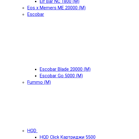
Elf Bar NC 1800 (М)
Eos x Memers ME 20000 (М)
Escobar
Escobar Blade 20000 (М)
Escobar Go 5000 (М)
Fummo (М)
HQD
HQD Click Картриджи 5500