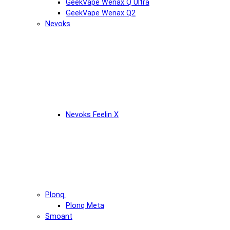
GeekVape Wenax Q Ultra
GeekVape Wenax Q2
Nevoks
Nevoks Feelin X
Plonq
Plonq Meta
Smoant