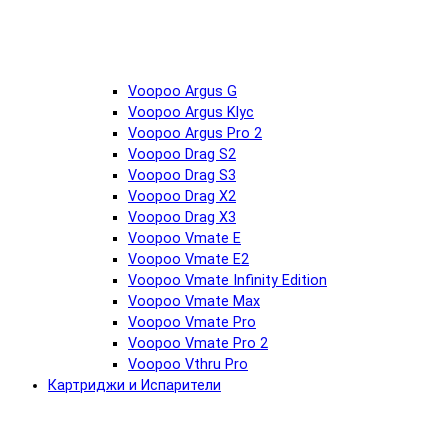
Voopoo Argus G
Voopoo Argus Klyc
Voopoo Argus Pro 2
Voopoo Drag S2
Voopoo Drag S3
Voopoo Drag X2
Voopoo Drag X3
Voopoo Vmate E
Voopoo Vmate E2
Voopoo Vmate Infinity Edition
Voopoo Vmate Max
Voopoo Vmate Pro
Voopoo Vmate Pro 2
Voopoo Vthru Pro
Картриджи и Испарители