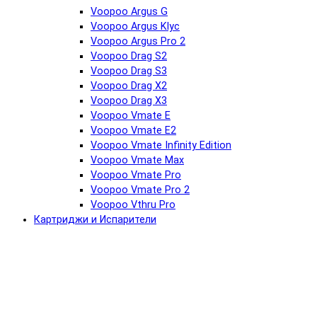
Voopoo Argus G
Voopoo Argus Klyc
Voopoo Argus Pro 2
Voopoo Drag S2
Voopoo Drag S3
Voopoo Drag X2
Voopoo Drag X3
Voopoo Vmate E
Voopoo Vmate E2
Voopoo Vmate Infinity Edition
Voopoo Vmate Max
Voopoo Vmate Pro
Voopoo Vmate Pro 2
Voopoo Vthru Pro
Картриджи и Испарители