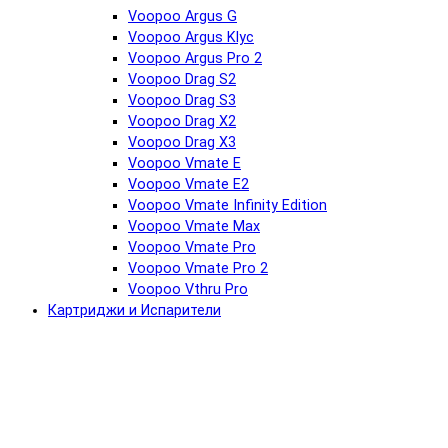
Voopoo Argus G
Voopoo Argus Klyc
Voopoo Argus Pro 2
Voopoo Drag S2
Voopoo Drag S3
Voopoo Drag X2
Voopoo Drag X3
Voopoo Vmate E
Voopoo Vmate E2
Voopoo Vmate Infinity Edition
Voopoo Vmate Max
Voopoo Vmate Pro
Voopoo Vmate Pro 2
Voopoo Vthru Pro
Картриджи и Испарители