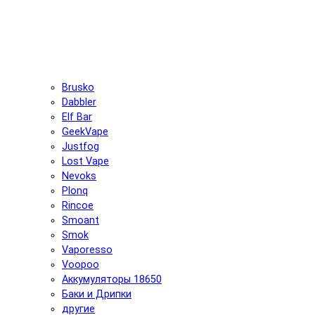
Brusko
Dabbler
Elf Bar
GeekVape
Justfog
Lost Vape
Nevoks
Plonq
Rincoe
Smoant
Smok
Vaporesso
Voopoo
Аккумуляторы 18650
Баки и Дрипки
другие