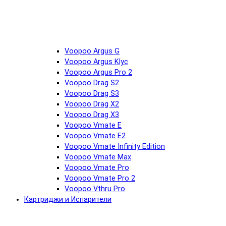
Voopoo Argus G
Voopoo Argus Klyc
Voopoo Argus Pro 2
Voopoo Drag S2
Voopoo Drag S3
Voopoo Drag X2
Voopoo Drag X3
Voopoo Vmate E
Voopoo Vmate E2
Voopoo Vmate Infinity Edition
Voopoo Vmate Max
Voopoo Vmate Pro
Voopoo Vmate Pro 2
Voopoo Vthru Pro
Картриджи и Испарители