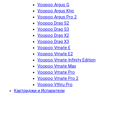
Voopoo Argus G
Voopoo Argus Klyc
Voopoo Argus Pro 2
Voopoo Drag S2
Voopoo Drag S3
Voopoo Drag X2
Voopoo Drag X3
Voopoo Vmate E
Voopoo Vmate E2
Voopoo Vmate Infinity Edition
Voopoo Vmate Max
Voopoo Vmate Pro
Voopoo Vmate Pro 2
Voopoo Vthru Pro
Картриджи и Испарители