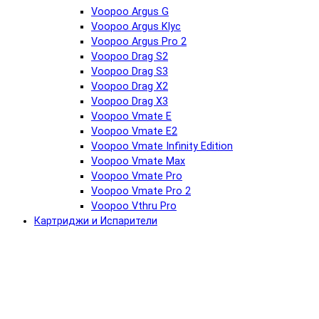
Voopoo Argus G
Voopoo Argus Klyc
Voopoo Argus Pro 2
Voopoo Drag S2
Voopoo Drag S3
Voopoo Drag X2
Voopoo Drag X3
Voopoo Vmate E
Voopoo Vmate E2
Voopoo Vmate Infinity Edition
Voopoo Vmate Max
Voopoo Vmate Pro
Voopoo Vmate Pro 2
Voopoo Vthru Pro
Картриджи и Испарители