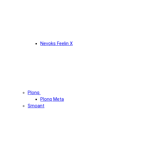
Nevoks Feelin X
Plonq
Plonq Meta
Smoant