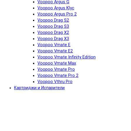
Voopoo Argus G
Voopoo Argus Klyc
Voopoo Argus Pro 2
Voopoo Drag S2
Voopoo Drag S3
Voopoo Drag X2
Voopoo Drag X3
Voopoo Vmate E
Voopoo Vmate E2
Voopoo Vmate Infinity Edition
Voopoo Vmate Max
Voopoo Vmate Pro
Voopoo Vmate Pro 2
Voopoo Vthru Pro
Картриджи и Испарители