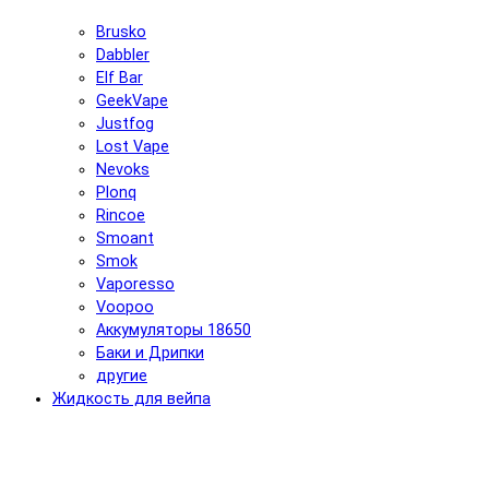
Brusko
Dabbler
Elf Bar
GeekVape
Justfog
Lost Vape
Nevoks
Plonq
Rincoe
Smoant
Smok
Vaporesso
Voopoo
Аккумуляторы 18650
Баки и Дрипки
другие
Жидкость для вейпа