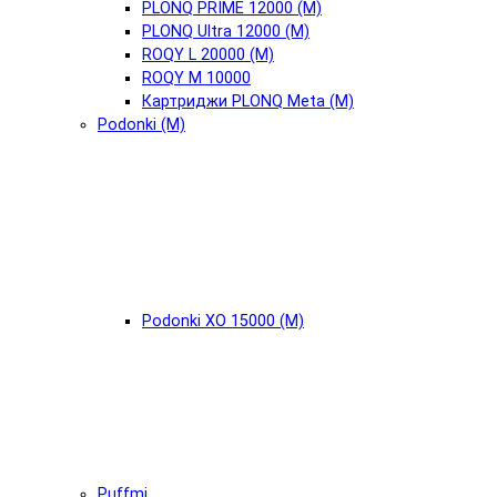
PLONQ PRIME 12000 (М)
PLONQ Ultra 12000 (М)
ROQY L 20000 (М)
ROQY M 10000
Картриджи PLONQ Meta (М)
Podonki (М)
Podonki XO 15000 (М)
Puffmi