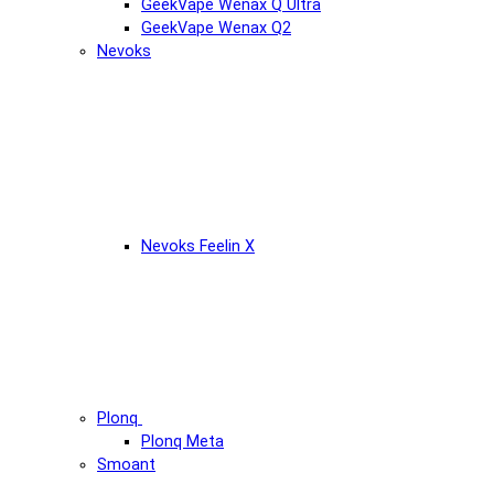
GeekVape Wenax Q Ultra
GeekVape Wenax Q2
Nevoks
Nevoks Feelin X
Plonq
Plonq Meta
Smoant