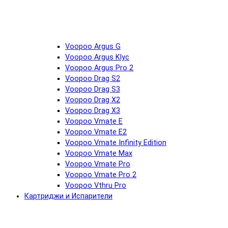
Voopoo Argus G
Voopoo Argus Klyc
Voopoo Argus Pro 2
Voopoo Drag S2
Voopoo Drag S3
Voopoo Drag X2
Voopoo Drag X3
Voopoo Vmate E
Voopoo Vmate E2
Voopoo Vmate Infinity Edition
Voopoo Vmate Max
Voopoo Vmate Pro
Voopoo Vmate Pro 2
Voopoo Vthru Pro
Картриджи и Испарители