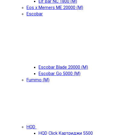
Elf Bar NC 1800 (М)
Eos x Memers ME 20000 (М)
Escobar
Escobar Blade 20000 (М)
Escobar Go 5000 (М)
Fummo (М)
HQD
HQD Click Картриджи 5500