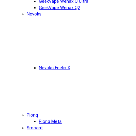
GeekVape Wenax Q Ultra
GeekVape Wenax Q2
Nevoks
Nevoks Feelin X
Plonq
Plonq Meta
Smoant