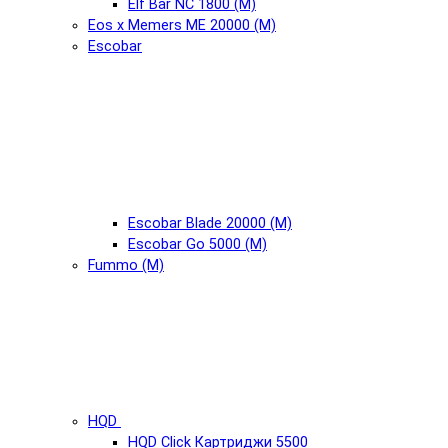
Elf Bar NC 1800 (М)
Eos x Memers ME 20000 (М)
Escobar
Escobar Blade 20000 (М)
Escobar Go 5000 (М)
Fummo (М)
HQD
HQD Click Картриджи 5500