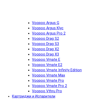
Voopoo Argus G
Voopoo Argus Klyc
Voopoo Argus Pro 2
Voopoo Drag S2
Voopoo Drag S3
Voopoo Drag X2
Voopoo Drag X3
Voopoo Vmate E
Voopoo Vmate E2
Voopoo Vmate Infinity Edition
Voopoo Vmate Max
Voopoo Vmate Pro
Voopoo Vmate Pro 2
Voopoo Vthru Pro
Картриджи и Испарители