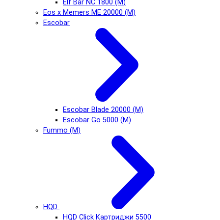
Elf Bar NC 1800 (М)
Eos x Memers ME 20000 (М)
Escobar
Escobar Blade 20000 (М)
Escobar Go 5000 (М)
Fummo (М)
HQD
HQD Click Картриджи 5500