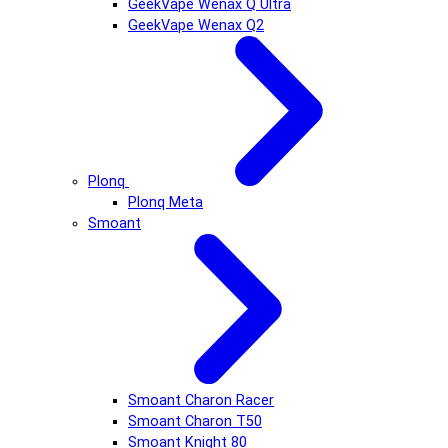
GeekVape Wenax Q Ultra
GeekVape Wenax Q2
Plonq
Plonq Meta
Smoant
Smoant Charon Racer
Smoant Charon T50
Smoant Knight 80