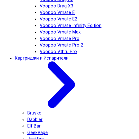
Voopoo Drag X3
Voopoo Vmate E
Voopoo Vmate E2
Voopoo Vmate Infinity Edition
Voopoo Vmate Max
Voopoo Vmate Pro
Voopoo Vmate Pro 2
Voopoo Vthru Pro
Картриджи и Испарители
Brusko
Dabbler
Elf Bar
GeekVape