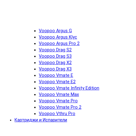
Voopoo Argus G
Voopoo Argus Klyc
Voopoo Argus Pro 2
Voopoo Drag S2
Voopoo Drag S3
Voopoo Drag X2
Voopoo Drag X3
Voopoo Vmate E
Voopoo Vmate E2
Voopoo Vmate Infinity Edition
Voopoo Vmate Max
Voopoo Vmate Pro
Voopoo Vmate Pro 2
Voopoo Vthru Pro
Картриджи и Испарители