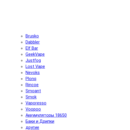
Brusko
Dabbler
Elf Bar
GeekVape
Justfog
Lost Vape
Nevoks
Plonq
Rincoe
Smoant
Smok
Vaporesso
Voopoo
Аккумуляторы 18650
Баки и Дрипки
другие