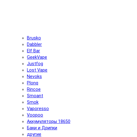
Brusko
Dabbler
Elf Bar
GeekVape
Justfog
Lost Vape
Nevoks
Plonq
Rincoe
Smoant
Smok
Vaporesso
Voopoo
Аккумуляторы 18650
Баки и Дрипки
другие