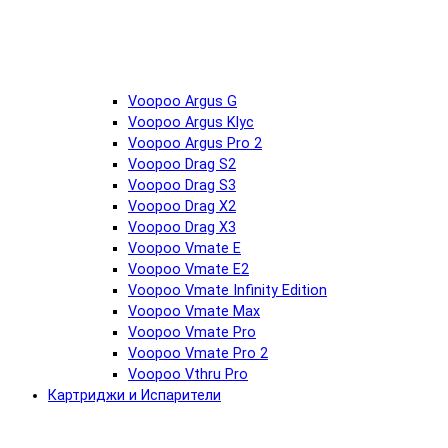
Voopoo Argus G
Voopoo Argus Klyc
Voopoo Argus Pro 2
Voopoo Drag S2
Voopoo Drag S3
Voopoo Drag X2
Voopoo Drag X3
Voopoo Vmate E
Voopoo Vmate E2
Voopoo Vmate Infinity Edition
Voopoo Vmate Max
Voopoo Vmate Pro
Voopoo Vmate Pro 2
Voopoo Vthru Pro
Картриджи и Испарители