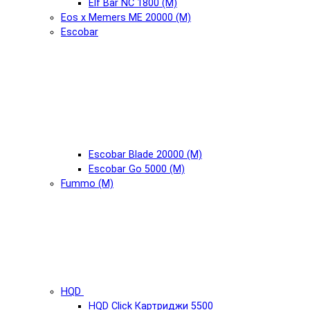
Elf Bar NC 1800 (М)
Eos x Memers ME 20000 (М)
Escobar
Escobar Blade 20000 (М)
Escobar Go 5000 (М)
Fummo (М)
HQD
HQD Click Картриджи 5500