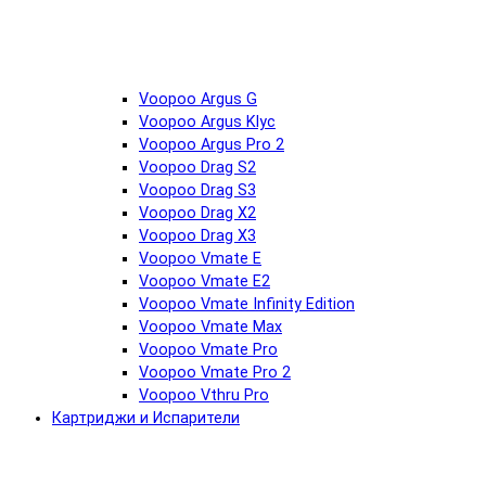
Voopoo Argus G
Voopoo Argus Klyc
Voopoo Argus Pro 2
Voopoo Drag S2
Voopoo Drag S3
Voopoo Drag X2
Voopoo Drag X3
Voopoo Vmate E
Voopoo Vmate E2
Voopoo Vmate Infinity Edition
Voopoo Vmate Max
Voopoo Vmate Pro
Voopoo Vmate Pro 2
Voopoo Vthru Pro
Картриджи и Испарители