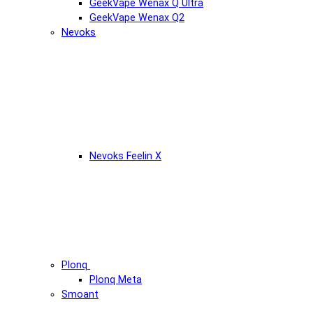
GeekVape Wenax Q Ultra
GeekVape Wenax Q2
Nevoks
Nevoks Feelin X
Plonq
Plonq Meta
Smoant