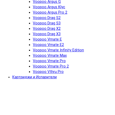
Voopoo Argus G
Voopoo Argus Klyc
Voopoo Argus Pro 2
Voopoo Drag S2
Voopoo Drag S3
Voopoo Drag X2
Voopoo Drag X3
Voopoo Vmate E
Voopoo Vmate E2
Voopoo Vmate Infinity Edition
Voopoo Vmate Max
Voopoo Vmate Pro
Voopoo Vmate Pro 2
Voopoo Vthru Pro
Картриджи и Испарители