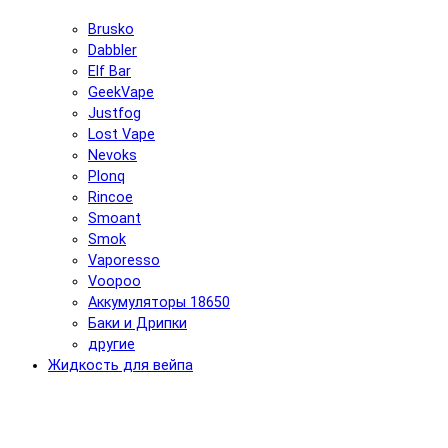
Brusko
Dabbler
Elf Bar
GeekVape
Justfog
Lost Vape
Nevoks
Plonq
Rincoe
Smoant
Smok
Vaporesso
Voopoo
Аккумуляторы 18650
Баки и Дрипки
другие
Жидкость для вейпа