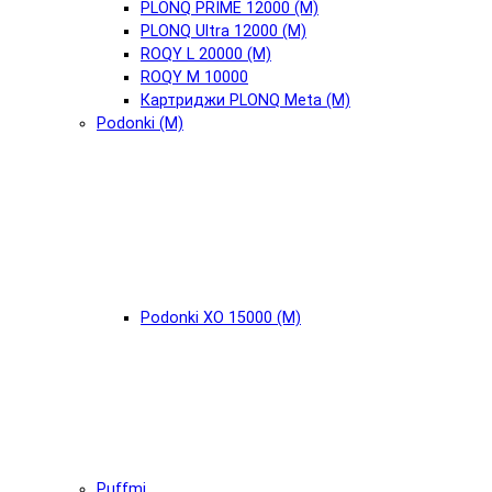
PLONQ PRIME 12000 (М)
PLONQ Ultra 12000 (М)
ROQY L 20000 (М)
ROQY M 10000
Картриджи PLONQ Meta (М)
Podonki (М)
Podonki XO 15000 (М)
Puffmi