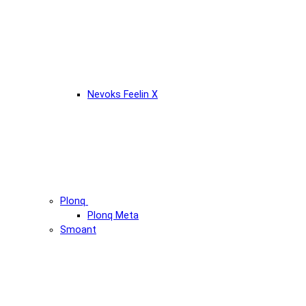
Nevoks Feelin X
Plonq
Plonq Meta
Smoant