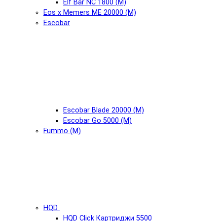
Elf Bar NC 1800 (М)
Eos x Memers ME 20000 (М)
Escobar
Escobar Blade 20000 (М)
Escobar Go 5000 (М)
Fummo (М)
HQD
HQD Click Картриджи 5500