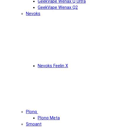
GeekVape Wenax Q Ultra
GeekVape Wenax Q2
Nevoks
Nevoks Feelin X
Plonq
Plonq Meta
Smoant