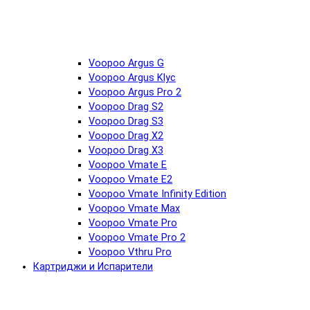
Voopoo Argus G
Voopoo Argus Klyc
Voopoo Argus Pro 2
Voopoo Drag S2
Voopoo Drag S3
Voopoo Drag X2
Voopoo Drag X3
Voopoo Vmate E
Voopoo Vmate E2
Voopoo Vmate Infinity Edition
Voopoo Vmate Max
Voopoo Vmate Pro
Voopoo Vmate Pro 2
Voopoo Vthru Pro
Картриджи и Испарители