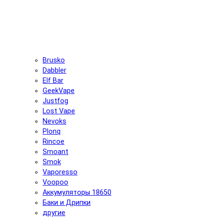
Brusko
Dabbler
Elf Bar
GeekVape
Justfog
Lost Vape
Nevoks
Plonq
Rincoe
Smoant
Smok
Vaporesso
Voopoo
Аккумуляторы 18650
Баки и Дрипки
другие