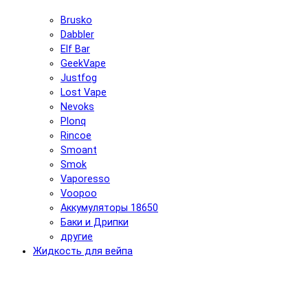
Brusko
Dabbler
Elf Bar
GeekVape
Justfog
Lost Vape
Nevoks
Plonq
Rincoe
Smoant
Smok
Vaporesso
Voopoo
Аккумуляторы 18650
Баки и Дрипки
другие
Жидкость для вейпа