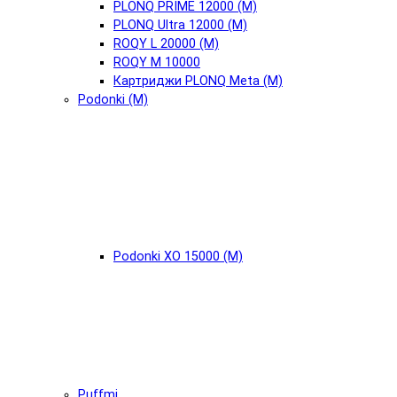
PLONQ PRIME 12000 (М)
PLONQ Ultra 12000 (М)
ROQY L 20000 (М)
ROQY M 10000
Картриджи PLONQ Meta (М)
Podonki (М)
Podonki XO 15000 (М)
Puffmi