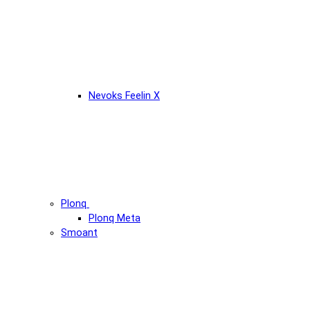
Nevoks Feelin X
Plonq
Plonq Meta
Smoant