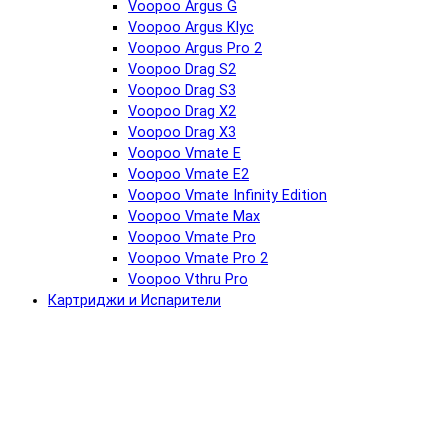
Voopoo Argus G
Voopoo Argus Klyc
Voopoo Argus Pro 2
Voopoo Drag S2
Voopoo Drag S3
Voopoo Drag X2
Voopoo Drag X3
Voopoo Vmate E
Voopoo Vmate E2
Voopoo Vmate Infinity Edition
Voopoo Vmate Max
Voopoo Vmate Pro
Voopoo Vmate Pro 2
Voopoo Vthru Pro
Картриджи и Испарители