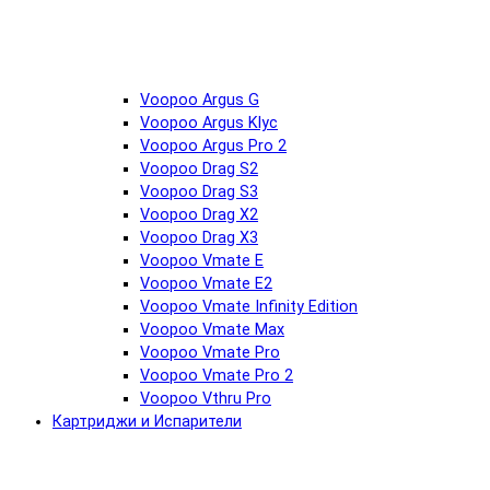
Voopoo Argus G
Voopoo Argus Klyc
Voopoo Argus Pro 2
Voopoo Drag S2
Voopoo Drag S3
Voopoo Drag X2
Voopoo Drag X3
Voopoo Vmate E
Voopoo Vmate E2
Voopoo Vmate Infinity Edition
Voopoo Vmate Max
Voopoo Vmate Pro
Voopoo Vmate Pro 2
Voopoo Vthru Pro
Картриджи и Испарители