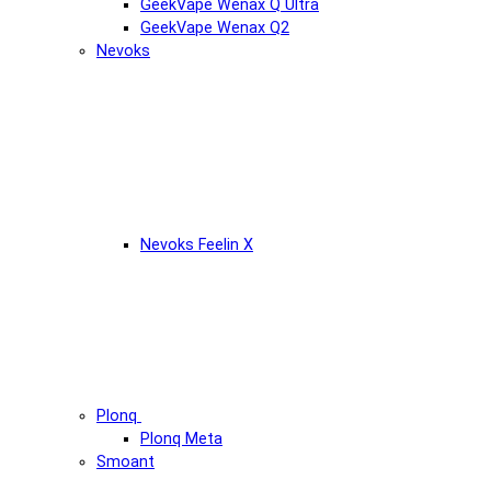
GeekVape Wenax Q Ultra
GeekVape Wenax Q2
Nevoks
Nevoks Feelin X
Plonq
Plonq Meta
Smoant