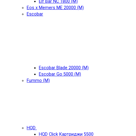
Elf Bar NC 1800 (М)
Eos x Memers ME 20000 (М)
Escobar
Escobar Blade 20000 (М)
Escobar Go 5000 (М)
Fummo (М)
HQD
HQD Click Картриджи 5500