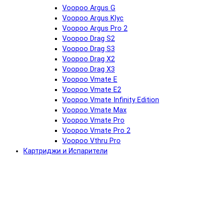
Voopoo Argus G
Voopoo Argus Klyc
Voopoo Argus Pro 2
Voopoo Drag S2
Voopoo Drag S3
Voopoo Drag X2
Voopoo Drag X3
Voopoo Vmate E
Voopoo Vmate E2
Voopoo Vmate Infinity Edition
Voopoo Vmate Max
Voopoo Vmate Pro
Voopoo Vmate Pro 2
Voopoo Vthru Pro
Картриджи и Испарители