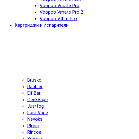
Voopoo Vmate Pro
Voopoo Vmate Pro 2
Voopoo Vthru Pro
Картриджи и Испарители
Brusko
Dabbler
Elf Bar
GeekVape
Justfog
Lost Vape
Nevoks
Plonq
Rincoe
Smoant