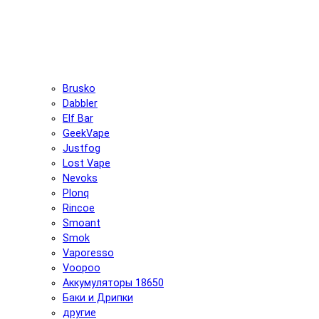
Brusko
Dabbler
Elf Bar
GeekVape
Justfog
Lost Vape
Nevoks
Plonq
Rincoe
Smoant
Smok
Vaporesso
Voopoo
Аккумуляторы 18650
Баки и Дрипки
другие