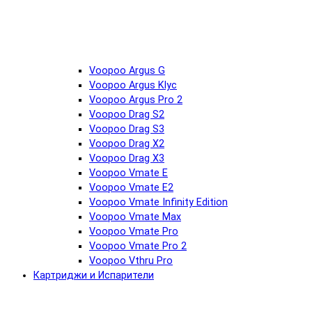
Voopoo Argus G
Voopoo Argus Klyc
Voopoo Argus Pro 2
Voopoo Drag S2
Voopoo Drag S3
Voopoo Drag X2
Voopoo Drag X3
Voopoo Vmate E
Voopoo Vmate E2
Voopoo Vmate Infinity Edition
Voopoo Vmate Max
Voopoo Vmate Pro
Voopoo Vmate Pro 2
Voopoo Vthru Pro
Картриджи и Испарители