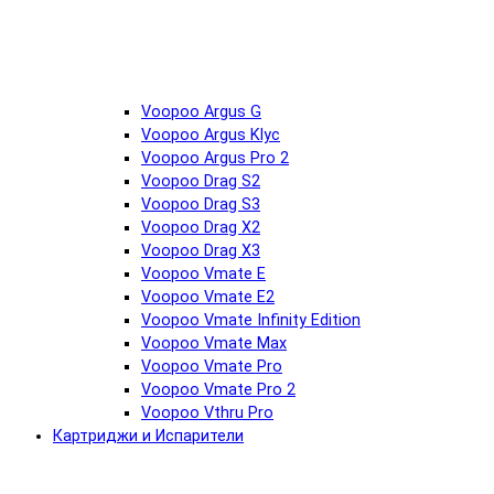
Voopoo Argus G
Voopoo Argus Klyc
Voopoo Argus Pro 2
Voopoo Drag S2
Voopoo Drag S3
Voopoo Drag X2
Voopoo Drag X3
Voopoo Vmate E
Voopoo Vmate E2
Voopoo Vmate Infinity Edition
Voopoo Vmate Max
Voopoo Vmate Pro
Voopoo Vmate Pro 2
Voopoo Vthru Pro
Картриджи и Испарители