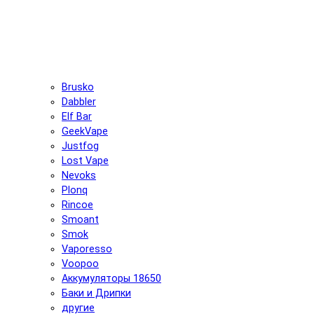
Brusko
Dabbler
Elf Bar
GeekVape
Justfog
Lost Vape
Nevoks
Plonq
Rincoe
Smoant
Smok
Vaporesso
Voopoo
Аккумуляторы 18650
Баки и Дрипки
другие